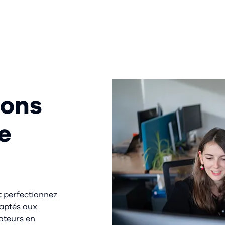
ions
e
t perfectionnez
daptés aux
sateurs en