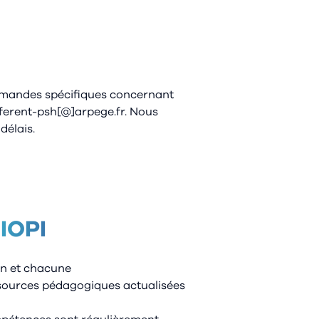
demandes spécifiques concernant
eferent-psh[@]arpege.fr. Nous
délais.
IOPI
un et chacune
ssources pédagogiques actualisées