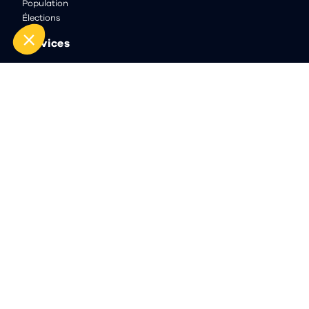
Population
Élections
Services
Hébergement
Assistance
Conseil et Accompagnement
Formation
Contact
Carrières
Actualités
Contact
13 rue de la Loire
CS 23619